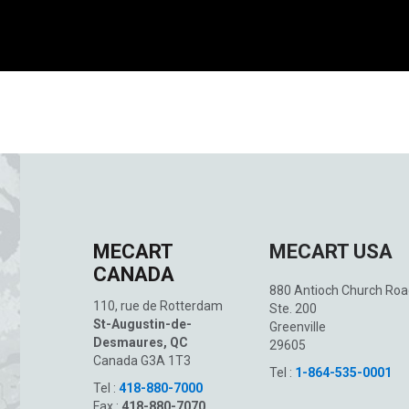
MECART
MECART USA
CANADA
880 Antioch Church Roa
110, rue de Rotterdam
Ste. 200
St-Augustin-de-
Greenville
Desmaures, QC
29605
Canada G3A 1T3
Tel :
1-864-535-0001
Tel :
418-880-7000
Fax :
418-880-7070