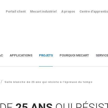
Portail client
Mecart industriel
À propos
Centre d’apprenti
AC
APPLICATIONS
PROJETS
POURQUOI MECART
SERVIC
/
Salle blanche de 25 ans qui résiste à l’épreuve du temps
 DE
25 ANS
QUI RÉSIS